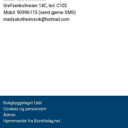
Grefsenkollveien 14C, leil. C102
Mobil: 90996115 (send gjerne SMS)
madsskotheimsvik@hotmail.com
Boligbyggelaget Usbl
Cookies og personvern
Admin
Hjemmeside fra Borettslag.net